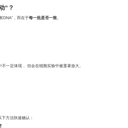
动”？
DNA”，而在于
每一批是否一致
。
中不一定体现， 但会在细胞实验中被显著放大。
以下方法快速确认：
变