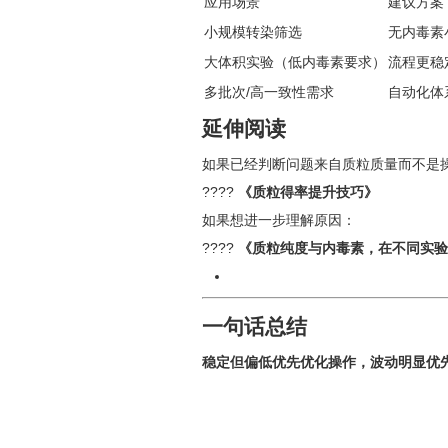
应用场景
建议方案
小规模转染筛选
无内毒素小
大体积实验（低内毒素要求）
流程更稳定
多批次/高一致性需求
自动化体系（
延伸阅读
如果已经判断问题来自质粒质量而不是
????
《质粒得率提升技巧》
如果想进一步理解原因：
????
《质粒纯度与内毒素，在不同实验
一句话总结
稳定但偏低优先优化操作，波动明显优