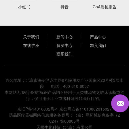
小红书
抖音
CoA质检报告
关于我们
新闻中心
产品中心
在线讲座
资源中心
加入我们
联系我们
办公地址：北京市海淀区永丰路9号院用友产业园东区20号楼3层南
段 电话：400-810-6057
本网站无“医疗备案”标识产品均不得用于人类或动物之临床诊断或治
疗，仅可用于工业或者科研等非医疗目的。
京ICP备14016832号-1
京公网安备11010802015827
药品医疗器械网络信息服务备案号：（京）网药械信息备字（2
024）第00805号
天根生化科技（北京）有限公司