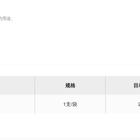
。
的用途。
规格
目
1支/袋