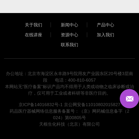
关于我们
新闻中心
产品中心
在线讲座
资源中心
加入我们
联系我们
办公地址：北京市海淀区永丰路9号院用友产业园东区20号楼3层南
段 电话：400-810-6057
本网站无“医疗备案”标识产品均不得用于人类或动物之临床诊断或治
疗，仅可用于工业或者科研等非医疗目的。
京ICP备14016832号-1
京公网安备11010802015827
药品医疗器械网络信息服务备案号：（京）网药械信息备字（2
024）第00805号
天根生化科技（北京）有限公司