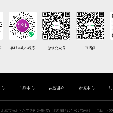
序
客服咨询小程序
微信公众号
直播间
中心
产品中心
在线讲座
资源中心
加
北京市海淀区永丰路9号院用友产业园东区20号楼3层南段 电话：400-81