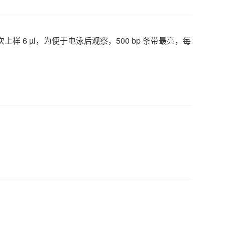
次上样
6 µl
，为便于电泳后观察，
500 bp
条带最亮，每