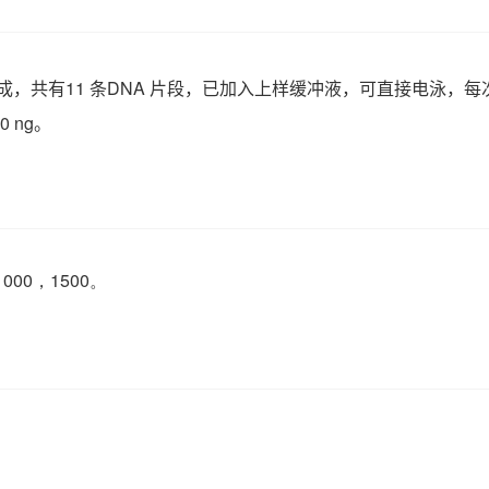
成，共有
11
条
DNA
片段，已加入上样缓冲液，可直接电泳，每
0 ng
。
1000，1500。