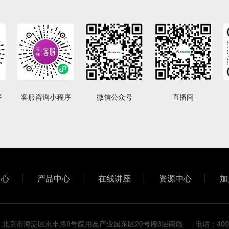
序
客服咨询小程序
微信公众号
直播间
中心
产品中心
在线讲座
资源中心
加
北京市海淀区永丰路9号院用友产业园东区20号楼3层南段 电话：400-81