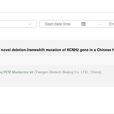
-
 novel deletion-frameshift mutation of KCNH2 gene in a Chinese
aq PCR Mastermix kit
(
Tiangen Biotech
Beijing Co. LTD.; China).