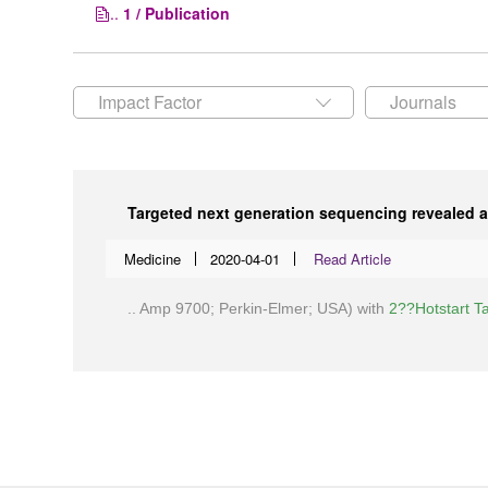
..
1 / Publication
Impact Factor
Journals
Targeted next generation sequencing revealed a
Medicine
2020-04-01
Read Article
.. Amp 9700; Perkin-Elmer; USA) with
2??Hotstart T