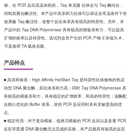
验。在 PCR 反应高温加热前，
Taq
单克隆 抗体会与
Taq
酶结合，
抑制其聚合酶活性。本产品中高亲和力抗体可以保证在常温条件下有
效屏蔽
Taq
酶活性，使整个反应体系具有很高的特异性。另外，本
产品中的
Taq
DNA Polymerase 具有较高的模板亲和力，可以提高
扩增的效率以及特异性。该试剂盒所产生的 PCR 产物 3’末端为 A，
可直接用 TA 载体克隆。
产品特点
■
高亲和体系：
High Aﬃnity HotStart
Taq
是特异性抗体修饰的热启
动型 DNA 聚合酶，其抗体亲和力高；同时
Taq
DNA Polymerase 具
有较高的模板亲和力，具有稳定的扩增效率，和高的特异性；该酶配
合精心优化的 Buffer 体系，使得 PCR 反应同时具有灵敏度高的优
点。
■
稳定性强：对于复杂模板，低拷贝模板的
PCR 反应以及多重 PCR
反应等普通 DNA 聚合酶无法完成的实验，本产品都具有较高的反应