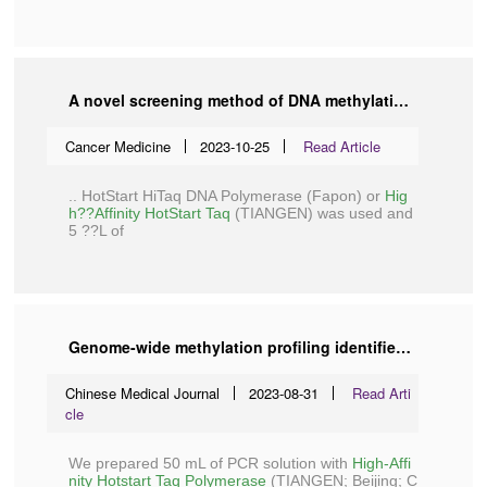
A novel screening method of DNA methylation biomarkers helps to improve the detection of colorectal cancer and precancerous lesions
Cancer Medicine
2023-10-25
Read Article
.. HotStart HiTaq DNA Polymerase (Fapon) or
Hig
h??Affinity HotStart Taq
(
TIANGEN
) was used and
5 ??L of
Genome-wide methylation profiling identified methylated KCNA3 and OTOP2 as promising diagnostic markers for esophageal squamous cell carcinoma
Chinese Medical Journal
2023-08-31
Read Arti
cle
We prepared 50 mL of PCR solution with
High-Affi
nity Hotstart Taq Polymerase
(
TIANGEN
; Beijing; C