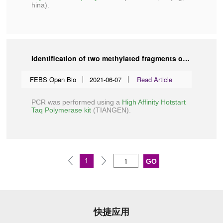
hina).
Identification of two methylated fragments of an SDC2 CpG island using a sliding window technique for early detection of colorectal cancer
FEBS Open Bio
2021-06-07
Read Article
PCR was performed using a
High Affinity Hotstart
Taq Polymerase kit
(
TIANGEN
).
1
快捷应用