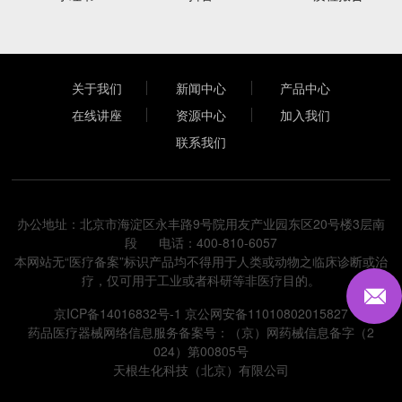
关于我们
新闻中心
产品中心
在线讲座
资源中心
加入我们
联系我们
办公地址：北京市海淀区永丰路9号院用友产业园东区20号楼3层南
段 电话：400-810-6057
本网站无“医疗备案”标识产品均不得用于人类或动物之临床诊断或治
疗，仅可用于工业或者科研等非医疗目的。
京ICP备14016832号-1
京公网安备11010802015827
药品医疗器械网络信息服务备案号：（京）网药械信息备字（2
024）第00805号
天根生化科技（北京）有限公司