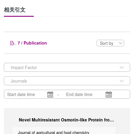
相关引文
..
7 / Publication
Sort by
Impact Factor
Journals
-
Novel Multiresistant Osmotin-like Protein from Sweetpotato as a Promising Biofungicide to Control Ceratocystis fimbriata by Destroying Spores through Accumulation of Reactive Oxygen Species.
Journal of agricultural and food chemistry