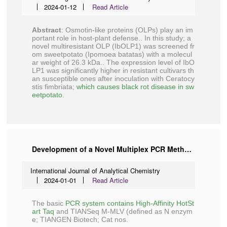
2024-01-12
Read Article
Abstract
: Osmotin-like proteins (OLPs) play an im
portant role in host-plant defense.. In this study; a
novel multiresistant OLP (IbOLP1) was screened fr
om sweetpotato (Ipomoea batatas) with a molecul
ar weight of 26.3 kDa.. The expression level of IbO
LP1 was significantly higher in resistant cultivars th
an susceptible ones after inoculation with Ceratocy
stis fimbriata;
which causes black rot disease in sw
eetpotato.
Development of a Novel Multiplex PCR Method for the Rapid Detection of SARS-CoV-2, Influenza A Virus, and Influenza B Virus
International Journal of Analytical Chemistry
2024-01-01
Read Article
The basic
PCR system contains High-Affinity HotSt
art Taq
and TIANSeq M-MLV (defined as N enzym
e;
TIANGEN Biotech
; Cat nos.