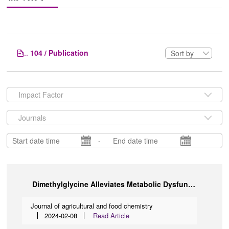
..
104 / Publication
Sort by
Impact Factor
Journals
-
Dimethylglycine Alleviates Metabolic Dysfunction-Associated Fatty Liver Disease by Improving the Circulating Estrogen Level via Gut Staphylococcus .
Journal of agricultural and food chemistry
2024-02-08
Read Article