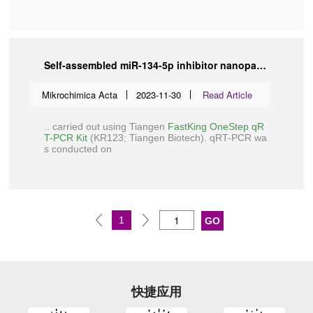
Self-assembled miR-134-5p inhibitor nanoparticles ameliorate experimental bronchopulmonary dysplasia (BPD) via suppressing ferroptosis
Mikrochimica Acta
2023-11-30
Read Article
.. carried out using Tiangen
FastKing OneStep qR
T-PCR Kit
(
KR123
;
Tiangen Biotech
). qRT-PCR wa
s conducted on
1
快捷应用