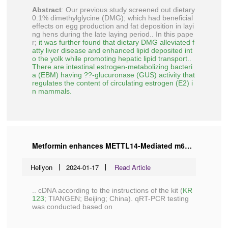
Abstract
: Our previous study screened out dietary
0.1% dimethylglycine (DMG); which had beneficial
effects on egg production and fat deposition in layi
ng hens during the late laying period.. In this pape
r;
it was further found that dietary DMG alleviated f
atty liver disease and enhanced lipid deposited int
o the yolk while promoting hepatic lipid transport..
There are intestinal estrogen-metabolizing bacteri
a (EBM) having ??-glucuronase (GUS) activity that
regulates the content of circulating estrogen (E2) i
n mammals.
Metformin enhances METTL14-Mediated m6A methylation to alleviate NIT-1 cells apoptosis induced by hydrogen peroxide
Heliyon
2024-01-17
Read Article
.. cDNA according to the instructions of the kit (
KR
123
;
TIANGEN
; Beijing; China). qRT-PCR testing
was conducted based on