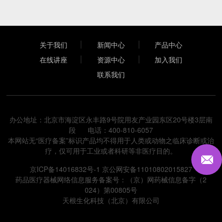
关于我们
新闻中心
产品中心
在线讲座
资源中心
加入我们
联系我们
办公地址：北京市海淀区永丰路9号院用友产业园东区20号楼3层南
段 电话：400-810-6057
本网站无“医疗备案”标识产品均不得用于人类或动物之临床诊断或治
疗，仅可用于工业或者科研等非医疗目的。
京ICP备14016832号-1
京公网安备11010802015827
药品医疗器械网络信息服务备案号：（京）网药械信息备字（2
024）第00805号
天根生化科技（北京）有限公司