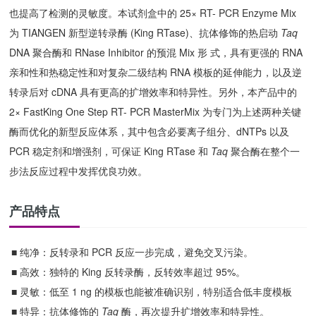
也提高了检测的灵敏度。本试剂盒中的
25× RT- PCR Enzyme Mix
为
TIANGEN
新型逆转录酶
(King RTase)
、抗体修饰的热启动
Taq
DNA
聚合酶和
RNase Inhibitor
的预混
Mix
形 式，具有更强的
RNA
亲和性和热稳定性和对复杂二级结构
RNA
模板的延伸能力，以及逆
转录后对
cDNA
具有更高的扩增效率和特异性。另外，本产品中的
2× FastKing One Step RT- PCR MasterMix
为专门为上述两种关键
酶而优化的新型反应体系，其中包含必要离子组分、
dNTPs
以及
PCR
稳定剂和增强剂，可保证
King RTase
和
Taq
聚合酶在整个一
步法反应过程中发挥优良功效。
产品特点
■
纯净：反转录和
PCR 反应一步完成，避免交叉污染。
■
高效：独特的
King 反转录酶，反转效率超过 95%
。
■
灵敏：低至
1 ng 的模板也能被准确识别，特别适合低丰度模板
■
特异：抗体修饰的
Taq
酶，再次提升扩增效率和特异性。