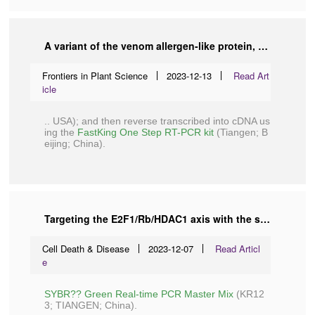
A variant of the venom allergen-like protein, Dd VAP2, is required for the migratory endoparasitic plant nematode Ditylenchus destructor parasitism of plants
Frontiers in Plant Science
2023-12-13
Read Art
icle
.. USA); and then reverse transcribed into cDNA us
ing the
FastKing One Step RT-PCR kit
(
Tiangen
; B
eijing; China).
Targeting the E2F1/Rb/HDAC1 axis with the small molecule HR488B effectively inhibits colorectal cancer growth
Cell Death & Disease
2023-12-07
Read Articl
e
SYBR?? Green Real-time PCR Master Mix
(
KR12
3
;
TIANGEN
; China).