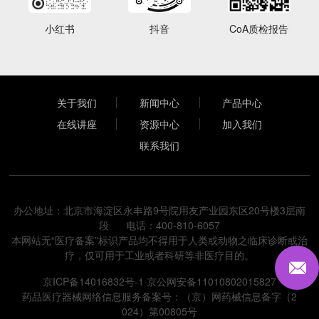
小红书
抖音
CoA质检报告
关于我们
新闻中心
产品中心
在线讲座
资源中心
加入我们
联系我们
办公地址：北京市海淀区永丰路9号院用友产业园东区20号楼3层南
段 电话：400-810-6057
本网站无“医疗备案”标识产品均不得用于人类或动物之临床诊断或治
疗，仅可用于工业或者科研等非医疗目的。
京ICP备14016832号-1
京公网安备11010802015827
药品医疗器械网络信息服务备案号：（京）网药械信息备字（2
024）第00805号