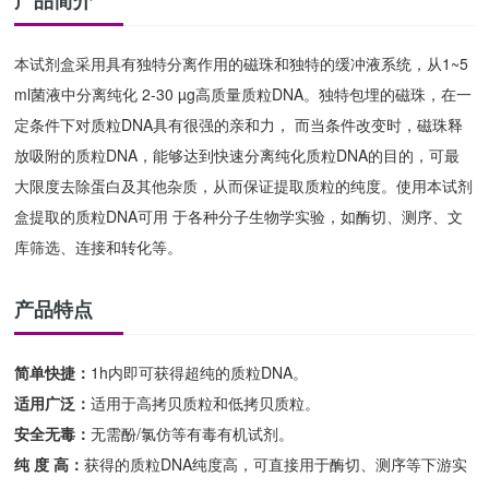
产品简介
本试剂盒采用具有独特分离作用的磁珠和独特的缓冲液系统，从1~5
ml菌液中分离纯化 2-30 µg高质量质粒DNA。独特包埋的磁珠，在一
定条件下对质粒DNA具有很强的亲和力， 而当条件改变时，磁珠释
放吸附的质粒DNA，能够达到快速分离纯化质粒DNA的目的，可最
大限度去除蛋白及其他杂质，从而保证提取质粒的纯度。使用本试剂
盒提取的质粒DNA可用 于各种分子生物学实验，如酶切、测序、文
库筛选、连接和转化等。
产品特点
简单快捷：
1h内即可获得超纯的质粒DNA。
适用广泛：
适用于高拷贝质粒和低拷贝质粒。
安全无毒：
无需酚/氯仿等有毒有机试剂。
纯 度 高：
获得的质粒DNA纯度高，可直接用于酶切、测序等下游实