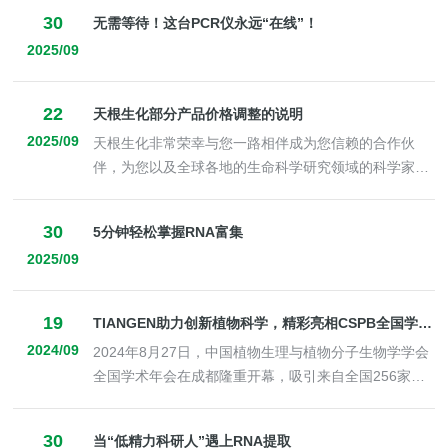
助客户在生命科学、应用检测、生物制药、分子诊断等
30
无需等待！这台PCR仪永远“在线”！
领域取得杰出的成果和突破，进而推动中国生命科学研
2025/09
究的进步和产业链的升级。
22
天根生化部分产品价格调整的说明
2025/09
天根生化非常荣幸与您一路相伴成为您信赖的合作伙
伴，为您以及全球各地的生命科学研究领域的科学家，
工程师和研究人员提供优质的产品与服务。在此，诚挚
地感谢各位长期以来对我们的支持!
30
5分钟轻松掌握RNA富集
2025/09
19
TIANGEN助力创新植物科学，精彩亮相CSPB全国学术年会
2024/09
2024年8月27日，中国植物生理与植物分子生物学学会
全国学术年会在成都隆重开幕，吸引来自全国256家单
位的1200余名植物生物学科研工作者和41家企业代表
参会。
30
当“低精力科研人”遇上RNA提取