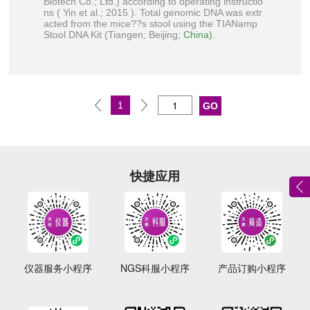
Biotech Co
.; Ltd.) according to operating instructio
ns ( Yin et al.; 2015 ). Total genomic DNA was extr
acted from the mice??s stool using the TIANamp
Stool DNA Kit (Tiangen; Beijing;
China).
1
快捷应用
仪器服务小程序
NGS科服小程序
产品订购小程序