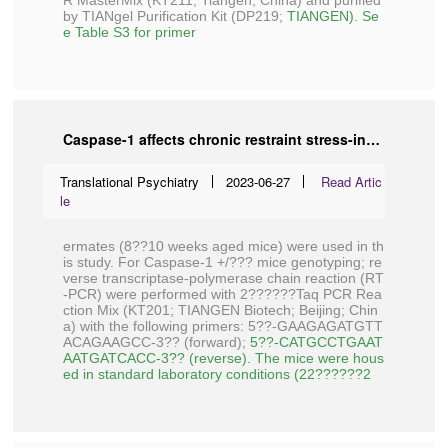
R MasterMix (KT211;
Tiangen
; China) and purified
by TIANgel Purification Kit (DP219;
TIANGEN
). Se
e Table S3 for primer
Caspase-1 affects chronic restraint stress-induced depression-like behaviors by modifying GABAergic dysfunction in the hippocampus
Translational Psychiatry
2023-06-27
Read Artic
le
ermates (8??10 weeks aged mice) were used in th
is study. For Caspase-1 +/??? mice genotyping; re
verse transcriptase-polymerase chain reaction (RT
-PCR) were performed with 2??????Taq PCR Rea
ction Mix (KT201;
TIANGEN Biotech
; Beijing; Chin
a) with the following primers: 5??-GAAGAGATGTT
ACAGAAGCC-3?? (forward);
5??-CATGCCTGAAT
AATGATCACC-3?? (reverse). The mice were hous
ed in standard laboratory conditions (22??????2