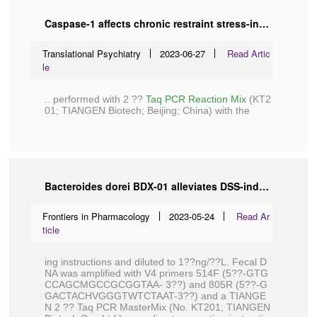
Caspase-1 affects chronic restraint stress-induced depression-like behaviors by modifying GABAergic dysfunction in the hippocampus
Translational Psychiatry
2023-06-27
Read Artic
le
.. performed with 2 ??
Taq PCR Reaction Mix
(KT2
01;
TIANGEN Biotech
; Beijing; China) with the
Bacteroides dorei BDX-01 alleviates DSS-induced experimental colitis in mice by regulating intestinal bile salt hydrolase activity and the FXR-NLRP3 signaling pathway
Frontiers in Pharmacology
2023-05-24
Read Ar
ticle
ing instructions and diluted to 1??ng/??L. Fecal D
NA was amplified with V4 primers 514F (5??-GTG
CCAGCMGCCGCGGTAA- 3??) and 805R (5??-G
GACTACHVGGGTWTCTAAT-3??) and a TIANGE
N 2 ?? Taq PCR MasterMix (No. KT201;
TIANGEN