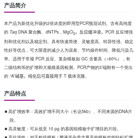
产品简介
本产品为新优化升级的2倍浓度的即用型PCR预混试剂。含有高纯度
的
Taq
DNA 聚合酶、dNTPs，MgCl
，反应缓冲液，
PCR 反应增强
2
剂和优化剂以及稳定剂。具有快速简便、灵敏度高、特异性强、稳定
性好等优点，可大限度的减少人为误差、节约操作时间、降低污染几
率。适用于常规 PCR 反应、复杂模板如 GC 含量高（>60%），有
二级结构等的扩增和大规模基因检测。PCR产物的3’端附有一个突出
的 “A”
碱基，纯化后可直接用于
T 载体克隆。
产品特点
■
高扩增效率：高效扩增不同大小（长达
5kb
）、不同来源的
DNA片
段。
■ 高
灵敏度：可从低至
10 pg 的基因组模板中扩增目的片段。
■
高
抗逆性
：对于粗提模板
/ 菌液等杂质含量高的模板也能轻松扩增