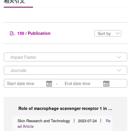
相关引文
..
150 / Publication
Sort by
Impact Factor
Journals
-
Role of macrophage scavenger receptor 1 in the progression of dyslipidemia in acne vulgaris patients
Skin Research and Technology
2023-07-24
Re
ad Article