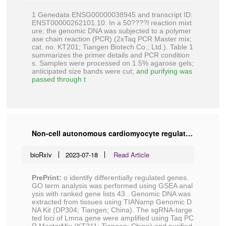
1 Genedata ENSG00000038945 and transcript ID:
ENST00000262101.10. In a 50????l reaction mixt
ure; the genomic DNA was subjected to a polymer
ase chain reaction (PCR) (2xTaq PCR Master mix;
cat. no. KT201;
Tiangen Biotech Co
.; Ltd.). Table 1
summarizes the primer details and PCR condition
s. Samples were processed on 1.5% agarose gels;
anticipated size bands were cut;
and purifying was
passed through t
Non-cell autonomous cardiomyocyte regulation complicates gene supplementation therapy for LMNA cardiomyopathy
bioRxiv
2023-07-18
Read Article
PrePrint:
o identify differentially regulated genes.
GO term analysis was performed using GSEA anal
ysis with ranked gene lists 43 . Genomic DNA was
extracted from tissues using TIANamp Genomic D
NA Kit (DP304;
Tiangen
; China). The sgRNA-targe
ted loci of Lmna gene were amplified using Taq PC