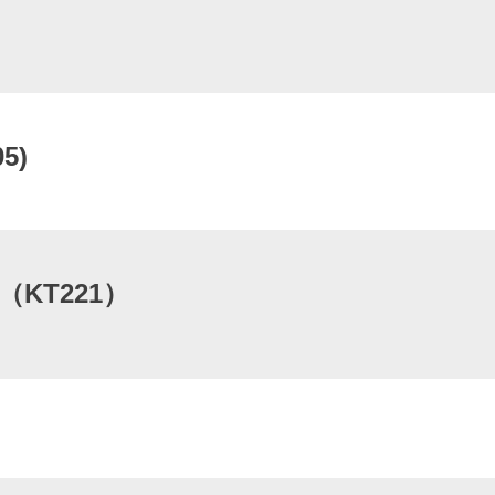
5)
)（KT221）