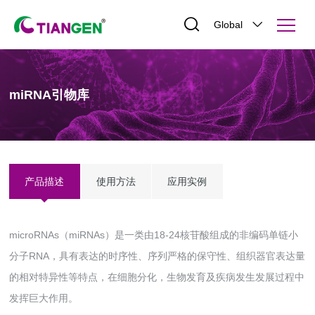
Global
miRNA引物库
产品描述
使用方法
应用实例
microRNAs（miRNAs）是一类由18-24核苷酸组成的非编码单链小
分子RNA，具有表达的时序性、序列严格的保守性、组织器官表达量
的相对特异性等特点，在细胞分化，生物发育及疾病发生发展过程中
发挥巨大作用。