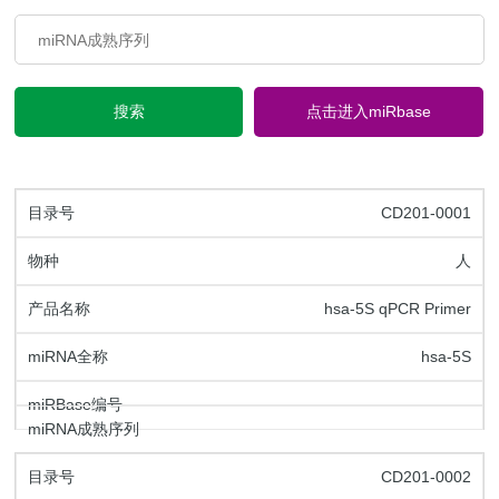
搜索
点击进入miRbase
CD201-0001
人
hsa-5S qPCR Primer
hsa-5S
CD201-0002