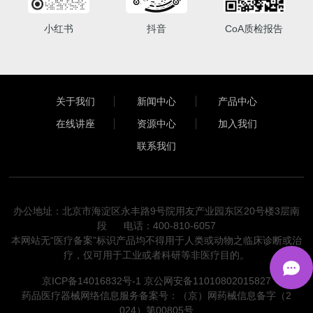
小红书
抖音
CoA质检报告
关于我们
新闻中心
产品中心
在线讲座
资源中心
加入我们
联系我们
办公地址：北京市海淀区永丰路9号院用友产业园东区20号楼3层南
段 电话：400-810-6057
本网站无“医疗备案”标识产品均不得用于人类或动物之临床诊断或治
疗，仅可用于工业或者科研等非医疗目的。
京ICP备14016832号-1
京公网安备11010802015827
药品医疗器械网络信息服务备案号：（京）网药械信息备字（2
024）第00805号