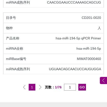
CAACGGAAUCCCAAAAGCAGCUG
CD201-0020
人
hsa-miR-194-5p qPCR Primer
hsa-miR-194-5p
MIMAT0000460
UGUAACAGCAACUCCAUGUGGA
1
页数：
1/76