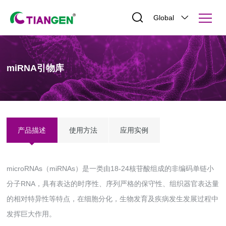
Global
miRNA引物库
产品描述
使用方法
应用实例
microRNAs（miRNAs）是一类由18-24核苷酸组成的非编码单链小
分子RNA，具有表达的时序性、序列严格的保守性、组织器官表达量
的相对特异性等特点，在细胞分化，生物发育及疾病发生发展过程中
发挥巨大作用。