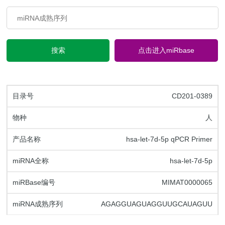
搜索
点击进入miRbase
CD201-0389
人
hsa-let-7d-5p qPCR Primer
hsa-let-7d-5p
MIMAT0000065
AGAGGUAGUAGGUUGCAUAGUU