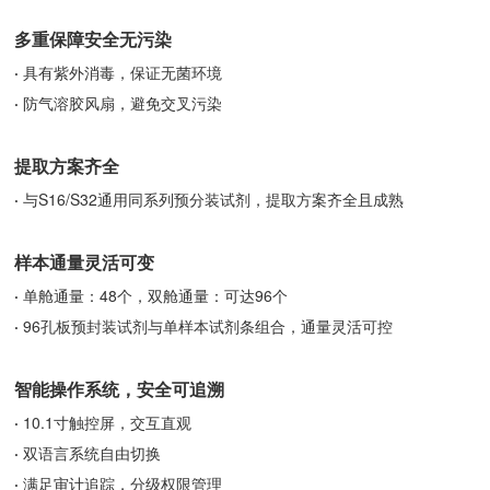
多重保障安全无污染
·
具有紫外消毒，保证无菌环境
·
防气溶胶风扇，避免交叉污染
提取方案齐全
·
与S16/S32通用同系列预分装试剂，提取方案齐全且成熟
样本通量灵活可变
·
单舱通量：48个，双
舱通量：可达96个
·
96孔板预封装试剂与单样本试剂条组合，通量灵活可控
智能操作系统，安全可追溯
·
10.1寸触控屏，交互直观
·
双语言系统自由切换
·
满足审计追踪，分级权限管理